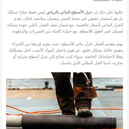
علاوةً على ذلك إن
عزل الأسطح المائي بالرياض
ليس فقط خيارًا جماليًا،
بل هو استثمار حقيقي في صحة المبنى وضمان سلامته. لذلك، نقدم
العزل المائي بأسعار تنافسية، مع ضمان تنفيذ العمل بأعلى جودة ممكنة
لضمان عمر أطول للأسطح، مع حماية كاملة من التسربات والرطوبة.
نهتم بتقديم أفضل عازل مائي للأسطح، حيث يقوم فريقنا من الخبراء
بتقييم حالتك بشكل دقيق، ثم نقوم باختيار المواد الأنسب لحل مشكلتك
وفقًا لاحتياجاتك الخاصة. سواء كنت تحتاج إلى عزل أسطح منزلية أو
تجارية، لدينا الحل المثالي الذي يناسبك.