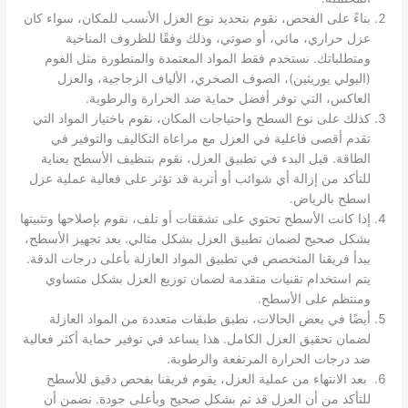
بناءً على الفحص، نقوم بتحديد نوع العزل الأنسب للمكان، سواء كان
عزل حراري، مائي، أو صوتي، وذلك وفقًا للظروف المناخية
ومتطلباتك. نستخدم فقط المواد المعتمدة والمتطورة مثل الفوم
(البولي يوريثين)، الصوف الصخري، الألياف الزجاجية، والعزل
العاكس، التي توفر أفضل حماية ضد الحرارة والرطوبة.
كذلك على نوع السطح واحتياجات المكان، نقوم باختيار المواد التي
تقدم أقصى فاعلية في العزل مع مراعاة التكاليف والتوفير في
الطاقة. قبل البدء في تطبيق العزل، نقوم بتنظيف الأسطح بعناية
للتأكد من إزالة أي شوائب أو أتربة قد تؤثر على فعالية عملية عزل
اسطح بالرياض.
إذا كانت الأسطح تحتوي على تشققات أو تلف، نقوم بإصلاحها وتثبيتها
بشكل صحيح لضمان تطبيق العزل بشكل مثالي. بعد تجهيز الأسطح،
يبدأ فريقنا المتخصص في تطبيق المواد العازلة بأعلى درجات الدقة.
يتم استخدام تقنيات متقدمة لضمان توزيع العزل بشكل متساوي
ومنتظم على الأسطح.
أيضًا في بعض الحالات، نطبق طبقات متعددة من المواد العازلة
لضمان تحقيق العزل الكامل. هذا يساعد في توفير حماية أكثر فعالية
ضد درجات الحرارة المرتفعة والرطوبة.
بعد الانتهاء من عملية العزل، يقوم فريقنا بفحص دقيق للأسطح
للتأكد من أن العزل قد تم بشكل صحيح وبأعلى جودة. نضمن أن