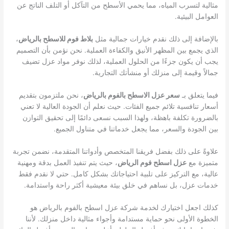
مثالية لتسرب المياه، مما يحمي الأسطح من التآكل أو التلف الناتج عن
العوامل البيئية.
بالإضافة إلى ذلك نقدم خيارات جمالية مثل
بلاط فوم للاسطح بالرياض
،
الذي يجمع بين المظهر الأنيق والكفاءة العملية. نحن نؤمن بأن التصميم
يجب أن يكون جزءًا من الحلول العملية، لذلك نوفر مواد عزل تضيف
جمالاً وقيمة إلى منزلك أو منشأتك التجارية.
فيما يتعلق بـ
سعر عزل الاسطح بالفوم بالرياض
، نحن ملتزمون بتقديم
أسعار تنافسية تلائم جميع الفئات. حيث نعلم أن الجودة العالية لا تعني
بالضرورة تكلفة باهظة، ولهذا السبب نسعى دائمًا إلى تحقيق التوازن
بين الجودة والسعر، مما يجعل خدماتنا في متناول الجميع.
علاوةً على ذلك بفضل فريقنا المتخصص وأدواتنا المتقدمة، نضمن تجربة
متميزة مع
عزل اسطح فوم الرياض
، حيث يتم تنفيذ العمل بدقة ومهنية
عالية، مع التركيز على تلبية احتياجاتك بشكل كامل. حتي لا نقدم فقط
خدمات عزل، بل نساهم في خلق بيئة معيشية أكثر راحة واستدامة.
كذلك اجعل اختيارك لخدمة شركة عزل اسطح بالفوم بالرياض هو
الخطوة الأولى نحو حماية مستدامة وأجواء مثالية داخل منزلك. لأننا