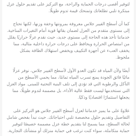
لتوفير أقصى درجات الحماية والراحة، مع التركيز على تقديم حلول عزل
مبتكرة تلبي تطلعاتك وتمنحك قيمة تدوم طويلًا.
كما أن أسطح الفيبر جلاس معروفة بمرونتها وخفة وزنها، لكنها تحتاج
إلى مستوى متقدم من العزل لضمان بقائها قوية أمام التغيرات المناخية.
خدماتنا تأخذ هذه الحاجة إلى مستوى جديد، حيث نقدم عزلًا حراريًا يقلل
من امتصاص الحرارة ويحافظ على درجات حرارة داخلية مثالية، مما
يخفف العبء عن أجهزة التكييف ويخفض استهلاك الطاقة بشكل
ملحوظ.
أيضًا ولأن المياه قد تكون العدو الأول لأسطح الفيبر جلاس، نوفر عزلًا
مائيًا فائق الجودة يمنع تسرب المياه تمامًا، مما يحمي الأسطح من
التآكل والرطوبة التي قد تؤدي إلى تلف البنية التحتية للمبنى. مواد العزل
التي نستخدمها ليست فقط عالية الأداء، بل مصممة لتدوم طويلًا، مما
يجعلها استثمارًا اقتصاديًا وذكيًا.
علاوةً على ما يميز خدماتنا لعزل أسطح الفيبر جلاس هو التركيز على
التفاصيل وتقديم حلول مخصصة تلبي احتياجاتك. حيث نبدأ بفحص شامل
لحالة السطح، مما يسمح لنا بتقديم خطة عزل مصممة خصيصًا لتوفير
حماية متكاملة، سواء كنت ترغب في حماية منزلك أو منشأتك التجارية.