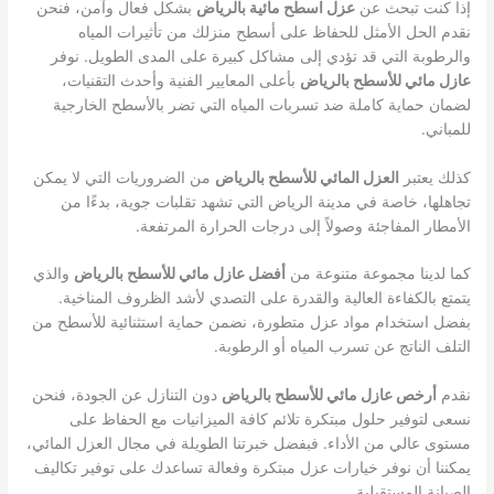
إذا كنت تبحث عن
عزل اسطح مائية بالرياض
بشكل فعال وآمن، فنحن
نقدم الحل الأمثل للحفاظ على أسطح منزلك من تأثيرات المياه
والرطوبة التي قد تؤدي إلى مشاكل كبيرة على المدى الطويل. نوفر
عازل مائي للأسطح بالرياض
بأعلى المعايير الفنية وأحدث التقنيات،
لضمان حماية كاملة ضد تسربات المياه التي تضر بالأسطح الخارجية
للمباني.
كذلك يعتبر
العزل المائي للأسطح بالرياض
من الضروريات التي لا يمكن
تجاهلها، خاصة في مدينة الرياض التي تشهد تقلبات جوية، بدءًا من
الأمطار المفاجئة وصولاً إلى درجات الحرارة المرتفعة.
كما لدينا مجموعة متنوعة من
أفضل عازل مائي للأسطح بالرياض
والذي
يتمتع بالكفاءة العالية والقدرة على التصدي لأشد الظروف المناخية.
بفضل استخدام مواد عزل متطورة، نضمن حماية استثنائية للأسطح من
التلف الناتج عن تسرب المياه أو الرطوبة.
نقدم
أرخص عازل مائي للأسطح بالرياض
دون التنازل عن الجودة، فنحن
نسعى لتوفير حلول مبتكرة تلائم كافة الميزانيات مع الحفاظ على
مستوى عالي من الأداء. فبفضل خبرتنا الطويلة في مجال العزل المائي،
يمكننا أن نوفر خيارات عزل مبتكرة وفعالة تساعدك على توفير تكاليف
الصيانة المستقبلية.