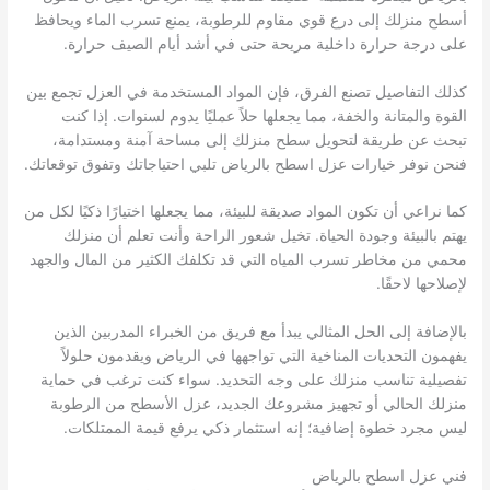
أسطح منزلك إلى درع قوي مقاوم للرطوبة، يمنع تسرب الماء ويحافظ
على درجة حرارة داخلية مريحة حتى في أشد أيام الصيف حرارة.
كذلك التفاصيل تصنع الفرق، فإن المواد المستخدمة في العزل تجمع بين
القوة والمتانة والخفة، مما يجعلها حلاً عمليًا يدوم لسنوات. إذا كنت
تبحث عن طريقة لتحويل سطح منزلك إلى مساحة آمنة ومستدامة،
فنحن نوفر خيارات عزل اسطح بالرياض تلبي احتياجاتك وتفوق توقعاتك.
كما نراعي أن تكون المواد صديقة للبيئة، مما يجعلها اختيارًا ذكيًا لكل من
يهتم بالبيئة وجودة الحياة. تخيل شعور الراحة وأنت تعلم أن منزلك
محمي من مخاطر تسرب المياه التي قد تكلفك الكثير من المال والجهد
لإصلاحها لاحقًا.
بالإضافة إلى الحل المثالي يبدأ مع فريق من الخبراء المدربين الذين
يفهمون التحديات المناخية التي تواجهها في الرياض ويقدمون حلولاً
تفصيلية تناسب منزلك على وجه التحديد. سواء كنت ترغب في حماية
منزلك الحالي أو تجهيز مشروعك الجديد، عزل الأسطح من الرطوبة
ليس مجرد خطوة إضافية؛ إنه استثمار ذكي يرفع قيمة الممتلكات.
فني عزل اسطح بالرياض