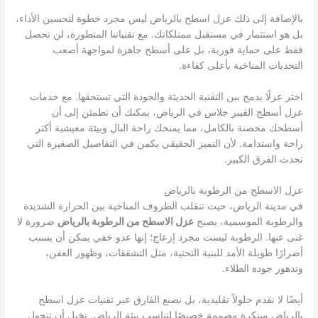
بالإضافة إلى ذلك عزل اسطح بالرياض ليس مجرد خطوة لتحسين الأداء،
بل هو استثمار في مستقبل ممتلكاتك. مع تقنياتنا المتطورة، لن تحصل
فقط على حماية فورية، بل على أسطح جاهزة لمواجهة أصعب
التحديات المناخية بأعلى كفاءة.
اختر عزلًا يدمج بين التقنية الحديثة والجودة التي تستحقها. مع خدمات
عزل أسطح الفيبر جلاس في الرياض، يمكنك أن تطمئن إلى أن
أسطحك محصنة بالكامل، مما يمنحك راحة البال وبيئة معيشية أكثر
راحة واستدامة. لأن التميز الحقيقي يكمن في التفاصيل الصغيرة التي
تحدث الفرق الكبير.
عزل الاسطح من الرطوبة بالرياض
في مدينة الرياض، حيث تتقلب الظروف المناخية بين الحرارة الشديدة
والرطوبة الموسمية، يصبح
عزل الاسطح من الرطوبة بالرياض
ضرورة لا
غنى عنها. الرطوبة ليست مجرد إزعاج؛ إنها عدو خفي يمكن أن يسبب
أضرارًا طويلة الأمد للبنية التحتية، مثل التشققات، وظهور العفن،
وتدهور جودة الطلاء.
أيضًا لا نقدم حلولاً تقليدية، بل نصنع الفارق عبر تقنيات عزل اسطح
بالرياض مبتكرة مصممة خصيصًا لتناسب بيئة الرياض. تخيل أن تتحول