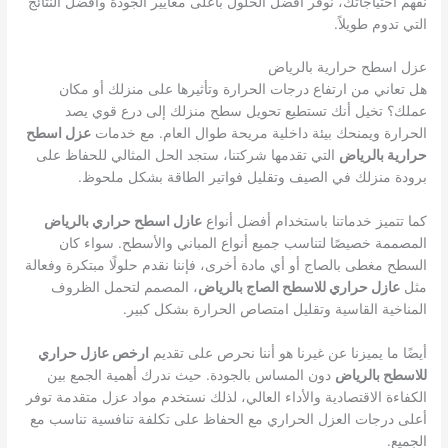
نفهم احتياجاتك، نوفر أفضل الحلول بأعلى معايير الجودة وأفضل النتائج
التي تدوم طويلاً.
عزل اسطح حرارية بالرياض
هل تعاني من ارتفاع درجات الحرارة وتأثيرها على منزلك أو مكان
عملك؟ تخيل أنك تستطيع تحويل سطح منزلك إلى درع قوي يصد
الحرارة ويمنحك بيئة داخلية مريحة طوال العام. مع خدمات
عزل اسطح
حرارية بالرياض
التي تقدمها شركتنا، ستجد الحل المثالي للحفاظ على
برودة منزلك في الصيف وتقليل فواتير الطاقة بشكل ملحوظ.
كما تتميز خدماتنا باستخدام أفضل أنواع
عازل اسطح حراري بالرياض
المصممة خصيصًا لتناسب جميع أنواع المباني والأسطح. سواء كان
السطح مغطى بالصاج أو أي مادة أخرى، فإننا نقدم حلولًا مبتكرة وفعالة
مثل
عازل حراري للاسطح الصاج بالرياض
، المصمم لتحمل الظروف
المناخية القاسية وتقليل امتصاص الحرارة بشكل كبير.
أيضًا ما يميزنا عن غيرنا هو أننا نحرص على تقديم
ارخص عازل حراري
للاسطح بالرياض
دون المساس بالجودة. حيث ندرك أهمية الجمع بين
الكفاءة الاقتصادية والأداء العالي، لذلك نستخدم مواد عزل متقدمة توفر
أعلى درجات العزل الحراري مع الحفاظ على تكلفة تنافسية تناسب مع
الجميع.