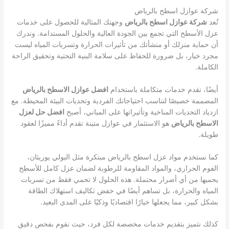
شركة عوازل اسطح بالرياض
تُعد
شركة عوازل اسطح بالرياض
وجهتك المثالية للحصول على خدمات
عزل الأسطح التي تجمع بين الجودة العالية والحلول المستدامة. وندرك
أن حماية منزلك أو منشأتك من تأثيرات الحرارة وتسربات المياه ليست
مجرد خيار، بل ضرورة للحفاظ على سلامة البنية التحتية وتحقيق الراحة
الكاملة.
أيضًا، نقدم خدمات متكاملة باستخدام
افضل عوازل الاسطح بالرياض
المصممة خصيصًا لتناسب احتياجاتك الفردية وتحديات البيئة المحيطة. مع
ازدياد التحديات المناخية وتأثيراتها على المباني، أصبح
افضل حل لعزل
الاسطح بالرياض
هو الاستثمار في عوازل متينة تقدم أداءً مميزًا لعقود
طويلة.
كما نستخدم مواد عزل اسطح بالرياض مبتكرة مثل البولي يوريثان،
الفوم الحراري، والمواد المقاومة للرطوبة لضمان عزل كامل للأسطح
يحميها من أي أضرار محتملة. هذه الحلول لا تحمي فقط من تسربات
المياه والحرارة، بل تساهم أيضًا في خفض تكاليف استهلاك الطاقة
بشكل كبير، مما يجعلها خيارًا اقتصاديًا وذكيًا على المدى البعيد.
كذلك نتميز بتقديم خدمات مخصصة لكل فرد، حيث نقوم بفحص دقيق