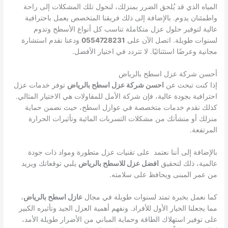
المياه الذي قد يُلحق الضرر بمنزلك، لنحول تلك المشكلات إلى راحة
واطمئنان يدوم. بالإضافة إلى ذلك فريقنا المتخصص يعمل باحترافية
عالية لتوفير حلول عزل متكاملة تناسب كل أنواع الأسطح وتدوم
لسنوات طويلة. اتصل الآن على
0554728231
ودعنا نقدم استشارة
مجانية وعرضًا استثنائيًا. لا تتردد في اختيار الأفضل.
أحسن شركة عزل اسطح بالرياض
إذا كنت تبحث عن
احسن شركة عزل اسطح بالرياض
توفر خدمات عزل
احترافية بجودة عالية، فإن شركة الأمل للمقاولات هي الاختيار المثالي.
كذلك نقدم خدمات متخصصة في عوازل اسطح، حيث نضمن حماية
منزلك أو منشأتك من مشكلات التسربات المائية وتأثيرات الحرارة
المرتفعة.
بالإضافة إلى أننا نعتمد على تقنيات عزل متطورة ومواد ذات جودة
عالمية، ذلك لتحقيق
افضل عزل للاسطح بالرياض
يلبي توقعاتك ويزيد
من عمر المبنى ويحافظ على سلامته.
كما نعمل بخبرة تمتد لسنوات طويلة في مجال
عازل اسطح بالرياض
،
مما يجعلنا الخيار الأول للأفراد. ونفهم أهمية العزل الجيد وتأثيره الكبير
على توفير استهلاك الطاقة وحماية المباني من الأضرار طويلة الأمد،