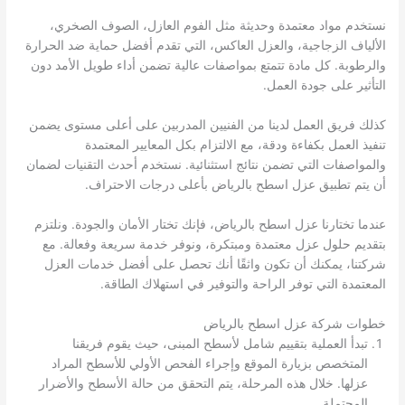
نستخدم مواد معتمدة وحديثة مثل الفوم العازل، الصوف الصخري،
الألياف الزجاجية، والعزل العاكس، التي تقدم أفضل حماية ضد الحرارة
والرطوبة. كل مادة تتمتع بمواصفات عالية تضمن أداء طويل الأمد دون
التأثير على جودة العمل.
كذلك فريق العمل لدينا من الفنيين المدربين على أعلى مستوى يضمن
تنفيذ العمل بكفاءة ودقة، مع الالتزام بكل المعايير المعتمدة
والمواصفات التي تضمن نتائج استثنائية. نستخدم أحدث التقنيات لضمان
أن يتم تطبيق عزل اسطح بالرياض بأعلى درجات الاحتراف.
عندما تختارنا عزل اسطح بالرياض، فإنك تختار الأمان والجودة. ونلتزم
بتقديم حلول عزل معتمدة ومبتكرة، ونوفر خدمة سريعة وفعالة. مع
شركتنا، يمكنك أن تكون واثقًا أنك تحصل على أفضل خدمات العزل
المعتمدة التي توفر الراحة والتوفير في استهلاك الطاقة.
خطوات شركة عزل اسطح بالرياض
تبدأ العملية بتقييم شامل لأسطح المبنى، حيث يقوم فريقنا
المتخصص بزيارة الموقع وإجراء الفحص الأولي للأسطح المراد
عزلها. خلال هذه المرحلة، يتم التحقق من حالة الأسطح والأضرار
المحتملة.