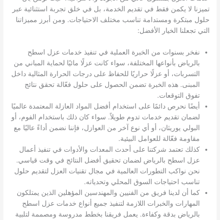
تميزنا لا يكمن فقط في تقديم الخدمة، بل في خلق تجربة استثنائية عبر
حلول مبتكرة ومستدامة تناسب مختلف الاحتياجات. ومن أبرز مميزاتنا
التي تجعلنا الخيار الأفضل:
نفخر بسنوات من الخبرة العملية في تنفيذ خدمات عزل اسطح
بالرياض بأنواعها المختلفة، سواء كانت عزلًا مائيًا لحماية المباني من
التسربات، أو عزلًا حراريًا للحفاظ على درجات الحرارة المثالية داخل
المبنى. هذه الخبرة تضمن الحصول على حلول فعّالة تحقق نتائج
تفوق التوقعات.
أيضًا نحرص دائمًا على استخدام أفضل المواد العازلة المعتمدة عالميًا
لضمان تقديم خدمات تدوم طويلاً. سواء كان ذلك باستخدام الفوم، أو
البولي يوريثان، أو أي نوع آخر من العوازل، فإننا نضمن أداءً عاليًا مع
مقاومة فعّالة للعوامل البيئية.
كذلك تعتمد شركتنا على أحدث المعدات والأدوات في تنفيذ أعمال
عزل اسطح بالرياض لضمان تحقيق أفضل النتائج في وقت قياسي.
نحن نواكب التطورات العالمية في مجال تقنيات العزل لتقديم حلول
تناسب احتياجات السوق المحلي وتحدياته.
كما أن لدينا فريق من الفنيين والمهندسين المؤهلين الذين يمتلكون
المهارات والخبرات اللازمة لتنفيذ جميع أنواع خدمات عزل اسطح
بالرياض بدقة وكفاءة. يعمل فريقنا بخطط مدروسة ومصممة لتلبية