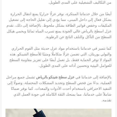
من التكاليف التشغيلية على المدى الطويل.
أيضًا من خلال خدماتنا المبتكرة، نوفر عزلًا حراريًا يمنع انتقال الحرارة
بشكل فعال إلى داخل المبنى، مما يؤدي إلى تقليل الحاجة إلى تشغيل
المكيفات وخفض فواتير الطاقة بشكل ملحوظ. بالإضافة إلى ذلك، نقدم
عزل اسطح بالرياض عالي الجودة يمنع تسرب المياه تمامًا ويحمي هيكل
السطح من التآكل والتلف الناتج عن الرطوبة.
كما نتميز في خدماتنا باستخدام مواد عزل حديثة مثل الفوم الحراري
والبولي يوريثان، التي تضمن عزلًا متكاملًا ومتينًا للأسطح الشينكو. هذه
المواد لا توفر الحماية فقط، بل تعمل أيضًا على تعزيز مقاومة السطح
للعوامل البيئية وتحسين أدائه على المدى الطويل.
يالإضافة إلى خدماتنا في
عزل سطح شينكو بالرياض
تشمل جميع مراحل
العملية، بدءًا من فحص السطح وتحديد المشكلات المحتملة، وصولًا إلى
التنفيذ الاحترافي باستخدام أحدث الأدوات والمعدات. كما نوفر ضمانًا
شاملاً على خدماتنا، مما يمنحك الثقة الكاملة في جودة العمل الذي
نقدمه.