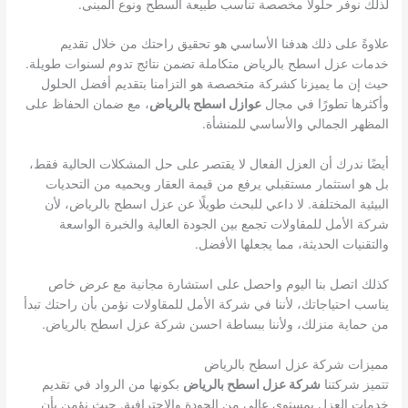
لذلك نوفر حلولًا مخصصة تناسب طبيعة السطح ونوع المبنى.
علاوةً على ذلك هدفنا الأساسي هو تحقيق راحتك من خلال تقديم
خدمات عزل اسطح بالرياض متكاملة تضمن نتائج تدوم لسنوات طويلة.
حيث إن ما يميزنا كشركة متخصصة هو التزامنا بتقديم أفضل الحلول
وأكثرها تطورًا في مجال
عوازل اسطح بالرياض
، مع ضمان الحفاظ على
المظهر الجمالي والأساسي للمنشأة.
أيضًا ندرك أن العزل الفعال لا يقتصر على حل المشكلات الحالية فقط،
بل هو استثمار مستقبلي يرفع من قيمة العقار ويحميه من التحديات
البيئية المختلفة. لا داعي للبحث طويلًا عن عزل اسطح بالرياض، لأن
شركة الأمل للمقاولات تجمع بين الجودة العالية والخبرة الواسعة
والتقنيات الحديثة، مما يجعلها الأفضل.
كذلك اتصل بنا اليوم واحصل على استشارة مجانية مع عرض خاص
يناسب احتياجاتك، لأننا في شركة الأمل للمقاولات نؤمن بأن راحتك تبدأ
من حماية منزلك، ولأننا ببساطة احسن شركة عزل اسطح بالرياض.
مميزات شركة عزل اسطح بالرياض
تتميز شركتنا
شركة عزل اسطح بالرياض
بكونها من الرواد في تقديم
خدمات العزل بمستوى عالي من الجودة والاحترافية. حيث نؤمن بأن