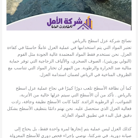
نصائح شركة عزل اسطح بالرياض
تعتبر المواد التي يتم استخدامها في عملية العزل عاملًا حاسمًا في كفاءة
العزل. نحن نستخدم فقط المواد المعتمدة عالية الجودة مثل الفوم
(البولي يوريثين)، الصوف الصخري، والألياف الزجاجية التي توفر حماية
مثالية ضد الحرارة والرطوبة. من المهم أن تختار المواد التي تتناسب مع
الظروف المناخية في الرياض لضمان استدامة العزل.
كما أن نظافة الأسطح تلعب دورًا كبيرًا في نجاح عملية عزل اسطح
بالرياض . تأكد من أن الأسطح التي سيتم عزلها خالية من الأتربة،
الشوائب، أو الرطوبة الزائدة. كلما كانت الأسطح نظيفة وجافة، زادت
فعالية العزل الذي ستحصل عليه. نحن نهتم دائمًا بتنظيف الأسطح بشكل
دقيق قبل البدء في تطبيق المواد العازلة.
كذلك العزل ليس عملية يتم إنجازها لمرة واحدة فقط، بل يحتاج إلى
صيانة دورية. في شركتنا، نوصي بإجراء فحص دوري للأسطح المعزولة