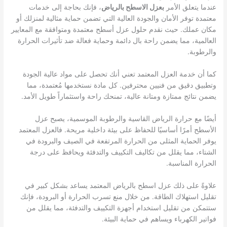
عندما يتعلق الأمر
بعزل الاسطح بالرياض
، فإنك بحاجة إلى خدمات
معتمدة توفر الأمان والجودة العالية التي تضمن حماية مثالية لمنزلك أو
مكان عملك. حيث نقدم حلول عزل أسطح معتمدة ومتوافقة مع المعايير
العالمية، مما يضمن راحة بال دائمة وحماية فعالة ضد تأثيرات الحرارة
والرطوبة.
كما أن خدمة العزل المعتمد تعني أنك تحصل على مواد عالية الجودة
وتطبيق دقيق من فنيين محترفين. كل مادة نستخدمها مُعتمدة، مما
يضمن نتائج ممتازة ومتانة عالية، تمنحك راحة واستثماراً طويل الأمد.
أيضًا مع حرارة الرياض القاسية والرطوبة الموسمية، يصبح عزل
الأسطح أمرًا أساسيًا للحفاظ على بيئة داخلية مريحة. فالعزل المعتمد
يوفر الحماية المثلى من الحرارة المرتفعة في الصيف والبرودة في
الشتاء، مما يقلل من تكاليف التكييف والتدفئة ويحافظ على درجة
الحرارة المناسبة.
علاوةً على ذلك عزل اسطح بالرياض المعتمد يساعد بشكل كبير في
تقليل استهلاك الطاقة. من خلال منع تسرب الحرارة أو البرودة، فإنك
ستتمكن من تقليل استخدام أجهزة التكييف والتدفئة، مما يقلل من
فواتير الكهرباء ويساهم في حماية البيئة.