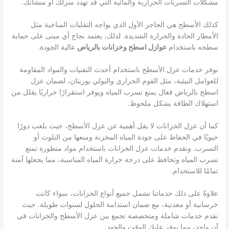
مشكلات التسربات الحرارية والمائية التي قد تهدد منزلك أو منشأتك.
كذلك الأسطح هي الحاجز الأول الذي يواجه التقلبات المناخية مثل
الأمطار الحادة والحرارة الشديدة. لذلك، يعتمد نجاح أي مبنى على حماية
سطحه باستخدام
عوازل اسطح وخزانات بالرياض
عالية الجودة.
نوفر خدمات عزل الأسطح باستخدام أحدث التقنيات والمواد المقاومة
للعوامل البيئية، مثل الفوم الحراري والبولي يوريثان، لضمان عزل
اسطح بالرياض فعال يمنع تسرب المياه ويوفر استقرارًا حراريًا يقلل من
استهلاك الطاقة بشكل ملحوظ.
كما أن عزل الخزانات لا يقل أهمية عن عزل الأسطح، حيث يلعب دورًا
حيويًا في الحفاظ على جودة المياه المخزنة ومنعها من التلوث أو
التسرب. ونقدم خدمات عزل الخزانات باستخدام مواد متطورة تمنع
تسرب المياه وتحافظ على درجة حرارة المياه المناسبة، مما يجعلها آمنة
تمامًا للاستخدام.
علاوةً على ذلك خدماتنا تشمل جميع أنواع الخزانات، سواء كانت
خرسانية أو معدنية، مع ضمان استدامة الحلول لسنوات طويلة. حيث
نقدم خدمات شاملة ومتخصصة تجمع بين عزل الأسطح والخزانات في
آن واحد، مما يوفر عليك الوقت والجهد.