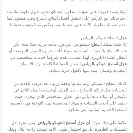
أيضًا يعتمد فريقنا على تقنيات متطورة لضمان تقديم حلول دقيقة تناسب
احتياجاتك، مع التركيز على تحقيق أفضل النتائج بأسرع وقت ممكن. كما
نقدم ضمانات طويلة الأمد على أعمالنا، مما يعكس ثقتنا بجودة خدماتنا.
عزل اسطح شينكو بالرياض
إذا كنت تمتلك أسطح شينكو في الرياض، فأنت تدرك جيدًا مدى تأثر
هذه الأسطح بالتغيرات المناخية، سواء كانت حرارة الصيف المرتفعة أو
أمطار الشتاء الغزيرة. لهذا السبب، تقدم شركتنا خدمات متخصصة في
عزل اسطح شينكو بالرياض
لضمان الحماية الكاملة لهذه الأسطح
المعدنية وضمان استدامتها لأطول فترة ممكنة.
كذلك أسطح الشينكو، رغم متانتها وخفة وزنها، تعد عرضة للعديد من
التحديات مثل تراكم الحرارة داخل المبنى أو تسرب المياه الناتج عن
الأمطار أو التكثف. هنا يأتي دور العزل المتخصص الذي نوفره، حيث
نعتمد على أحدث التقنيات والمواد المخصصة لهذه النوعية من الأسطح،
لنمنحها الحماية المثالية التي تحتاجها.
علاوةً على ذلك ندرك أن
عزل أسطح الشينكو بالرياض
ليس مجرد حل
للمشكلات الظاهرة، بل هو استثمار طويل الأمد يمنحك راحة البال ويقلل