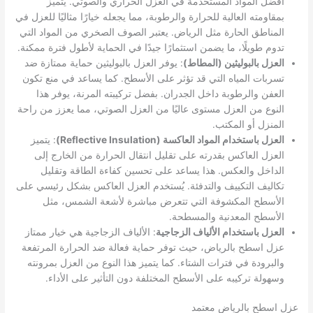
أفضل المواد المستخدمة في العزل الحراري والصوتي. يتميز
بمقاومته العالية للحرارة والرطوبة، مما يجعله خيارًا مثاليًا للعزل في
المناطق الحارة مثل الرياض. يعتبر الصوف الصخري من المواد التي
تدوم طويلًا، ما يضمن استثمارًا جيدًا في الحماية لأطول فترة ممكنة.
العزل بالبوليثين (المطاط)
: يوفر العزل بالبوليثين حماية ممتازة ضد
تسربات المياه التي قد تؤثر على الأسطح. كما يساعد في منع تكون
العفن والرطوبة داخل الجدران. بفضل تركيبته المرنة، يوفر هذا
النوع من العزل مستوى عاليًا من العزل الصوتي، مما يعزز من راحة
المنزل أو المكتب.
العزل باستخدام المواد العاكسة (Reflective Insulation)
: يتميز
العزل العاكس بقدرته على تقليل انتقال الحرارة من الخارج إلى
الداخل والعكس. هذا يساعد على تحسين كفاءة الطاقة وتقليل
تكاليف التكييف والتدفئة. يُستخدم العزل العاكس بشكل رئيسي على
الأسطح المكشوفة التي تتعرض مباشرة لأشعة الشمس، مثل
الأسطح المعدنية والمسطحة.
العزل باستخدام الألياف الزجاجية
: الألياف الزجاجية هي خيار ممتاز
عزل اسطح بالرياض، حيث توفر حماية فعالة ضد الحرارة المرتفعة
والبرودة في فترات الشتاء. كما يتميز هذا النوع من العزل بمرونته
وسهولة تركيبه على الأسطح المختلفة دون التأثير على الأداء.
عزل اسطح بالرياض معتمد