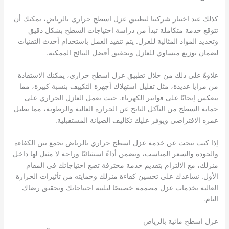
كذلك عند اختيار شركتنا لتطبيق عزل اسطح حراري بالرياض، يمكنك أن
تتوقع خدمة متكاملة تبدأ من دراسة احتياجات السطح بشكل دقيق
وتحديد المواد المثالية للعزل. يتم تنفيذ العمل باستخدام أحدث التقنيات
لضمان توزيع متساوي للعازل وتحقيق أفضل النتائج الممكنة.
علاوةً على ذلك من خلال تطبيق عزل اسطح حراري، يمكنك الاستفادة
من مزايا عديدة، مثل تقليل استهلاك أجهزة التكييف بنسبة كبيرة، مما
ينعكس إيجابًا على فواتير الكهرباء. حيث يعمل العازل الحراري على
حماية السطح من التآكل الناتج عن الحرارة العالية والرطوبة، مما يطيل
عمره الافتراضي ويوفر عليك تكاليف الصيانة المستقبلية.
إذا كنت تبحث عن خدمة عزل اسطح حراري بالرياض تجمع بين الكفاءة
والجودة والسعر المناسب، ونضمن أداءً استثنائيًا وراحة لا مثيل لها داخل
منزلك، مع الالتزام بتقديم خدمة محترفة تضع احتياجاتك في المقام
الأول. نساعدك على تحسين كفاءة منزلك وحمايته من تأثيرات الحرارة
العالية بخدمات عزل مصممة خصيصًا لتلبية احتياجاتك وتحقيق رضاك
التام.
عزل اسطح مائية بالرياض