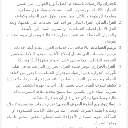
للجدران والأرضيات باستخدام أفضل أنواع العوازل التي تضمن
الحماية الكاملة من تسرب المياه. نستخدم مواد عزل متطورة
مقاومة للرطوبة والتآكل، مما يضمن طول عمر الحمام وكفاءته.
العزل المائي
: العزل المائي هو أحد أهم الخدمات التي نقدمها، ويعد
الحل الأمثل لحماية الحمامات من تسرب المياه إلى الأسقف
والجدران المحيطة. يتم تنفيذ العمل بدقة عالية وبضمان يدوم لفترات
طويلة.
ترميم الحمامات
: بالإضافة إلى خدمات العزل، نقدم أيضًا خدمات
ترميم الحمامات التي تشمل إصلاح الأنابيب، تجديد البلاط، وتحسين
التصميم الداخلي، مما يضفي على الحمام مظهرًا أنيقًا ومريحًا.
العزل الحراري
: نوفر خدمة العزل الحراري التي تساعد في تقليل
تأثيرات الحرارة على أرضيات وجدران الحمام، مما يعزز من كفاءة
الحمام ويحميه من التمدد والتقلص الناتج عن تغيرات درجات الحرارة
كشف تسرب المياه
: حيث نعتمد على أحدث أجهزة الكشف عن
تسرب المياه بدون تكسير، مما يسمح بتحديد نقاط التسرب بدقة
عالية ومعالجتها بشكل فعال قبل أن تتفاقم المشكلة.
إصلاح وترميم أنظمة الصرف الصحي
: نقدم خدمات متخصصة لإصلاح
وصيانة أنظمة الصرف الصحي، بما في ذلك الأنابيب المسدودة أو
المتآكلة. نقوم باستبدال الأجزاء التالفة لضمان التدفق السلس للمياه
ومنع التسربات.