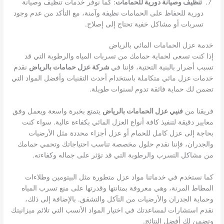
تنظيف وصيانة دورية للحمامات
: كما نوفر خدمات تنظيف وصيانة
دورية للحفاظ على الحمامات نظيفة وآمنة، مع التأكد من عدم وجود
تسربات أو مشاكل خفية تحتاج إلى إصلاح.
خدمة عزل الحمامات المائي بالرياض
إذا كنت تسعى لحماية حمامك من تسربات المياه والرطوبة التي قد
تسبب أضرار بالبنية التحتية، فإننا في
شركة عزل حمامات بالرياض
نقدم
خدمات عزل مائي متكاملة باستخدام أحدث التقنيات وأفضل المواد التي
تضمن لك حماية فائقة تدوم لسنوات طويلة.
فريقنا من
فنيي عزل الحمامات بالرياض
يتمتع بخبرة واسعة ويعمل وفق
معايير دقيقة لتنفيذ كافة أنواع العزل المائي بكفاءة عالية. سواء كنت
بحاجة إلى عزل كامل للحمام أو عزل أجزاء محددة مثل الأرضيات
والجدران، فإننا نقدم حلول مخصصة تناسب احتياجاتك وتحمي حمامك
من مشاكل التسرب والرطوبة التي قد تؤثر على جماله وكفاءته.
كما نستخدم في خدماتنا مواد عزل متطورة مثل البيتومين وطلاءات
المطاط المرنة، وهي معروفة بمتانتها وقدرتها على منع تسرب المياه
وحماية الجدران والأرضيات من التآكل والتشقق. بالإضافة إلى ذلك،
نقدم استشارات لمساعدتك في اختيار المواد الأنسب التي تلائم ميزانيتك
وتضمن لك أفضل النتائج.