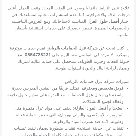
علاوة علي التزامنا دائمًا بالوصول في الوقت المحدد وتنفيذ العمل بأعلى
درجات الدقة والاحترافية. كما نقدم استشارات مجانية لمساعدتك في
اختيار
أفضل حلول العزل
المناسبة لاحتياجاتك. ومع العروض التنافسية
والخصومات المميزة، نضمن حصولك على خدمات استثنائية بأسعار
مناسبة.
إذا كنت تبحث عن
شركة عزل الحمامات بالرياض
تقدم خدمات موثوقة
ومبتكرة، لا تتردد في التواصل معنا اليوم علي
0554728231
. مع
حلولنا الفعالة وخبرتنا الطويلة، ستحصل على حماية مثالية لمنزلك
وضمان لراحة البال والجودة لسنوات طويلة.
مميزات شركة عزل حمامات بالرياض
فريق متخصص ومحترف
: نمتلك فريقًا من الفنيين المدربين بخبرة
واسعة في مجال عزل الحمامات، مع القدرة على تقديم حلول دقيقة
وفعالة لجميع المشكلات.
استخدام أفضل المواد العازلة
: نعتمد على مواد عزل متميزة مثل
البيتومين، الإيبوكسي، والبولي يوريثان، التي تضمن حماية فعالة
وطويلة الأمد ضد تسرب المياه والرطوبة.
تقنيات عزل حديثة: نستخدم تقنيات متطورة لضمان تنفيذ عمليات
العزل بدقة وكفاءة، مع توفير حماية كاملة للحمام والجدران