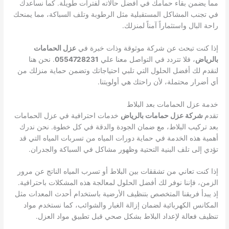
مما يضمن بقاء حمامك في أفضل حالاته لفترات طويلة. كما نساعدك
في تجنب المشاكل المستقبلية مثل الرطوبة وتلف السباكة، مما يمنحك
راحة البال واستثماراً آمناً لمنزلك.
إذا كنت تبحث عن شركة موثوقة وذات خبرة في
عزل الحمامات
بالرياض
، فلا تتردد في التواصل معنا علي
0554728231
. نحن هنا
لنقدم لك أفضل الحلول التي تلبي احتياجاتك وتضمن حماية منزلك من
أي أضرار محتملة، لأن راحتك هي أولويتنا.
خدمة عزل الحمامات بعد البلاط
تقدم
شركة عزل حمامات بالرياض
خدمات احترافية في عزل الحمامات
بعد تركيب البلاط، مع ضمان الجودة والدقة في كل خطوة. نحن ندرك
أهمية هذه الخدمة في حماية دورات المياه من تسربات المياه التي قد
تؤدي إلى تلف البنية التحتية وظهور مشاكل في السباكة والجدران.
إذا كنت تعاني من تشققات بين البلاط أو تسرب المياه الناتج عن مرور
الزمن، فإننا نوفر لك أفضل الحلول لمعالجة هذه المشكلات باحترافية.
إذ يبدأ فريقنا المتخصص بتنظيف الأرضية باستخدام أحدث المعدات مثل
المكانس الكهربائية لضمان إزالة الغبار والشوائب، كما نستخدم مواد
تنظيف فعالة لإعداد البلاط بشكل صحي قبل تطبيق مواد العزل.