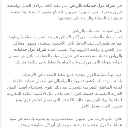
في
شركة عزل حمامات بالرياض
، يتم تنفيذ كافة مراحل العمل بواسطة
فريق محترف من الفنيين المدربين، لضمان تقديم خدمة عالية الجودة
تحقق لك الحماية والراحة التي تستحقها.
عزل اضيات الحمامات بالرياض
تعد أرضيات الحمامات من أكثر الأماكن عرضة لتسرب المياه والرطوبة،
مما قد يؤدي إلى تلف البلاط، تآكل الأسطح السفلية، وظهور مشاكل
مثل العفن والرائحة الكريهة.لهذا السبب، تقدم
شركة عزل حمامات
بالرياض
خدمات متخصصة في عزل أرضيات الحمامات بالرياض لضمان
حماية طويلة الأمد من تسربات المياه والحفاظ على سلامة منزلك.
حيث نبدأ عملية العزل بتحديد جميع نقاط الضعف في الأرضيات
باستخدام تقنيات
كشف تسربات المياه بالرياض
لضمان تغطية شاملة
لكافة المناطق المعرضة للتسرب.بعد ذلك، نقوم باستخدام أفضل المواد
العازلة المصممة خصيصًا لعزل الحمامات، مثل الأغشية المائية المقاومة
للماء والمواد البيتومينية عالية الكفاءة، التي تعمل كحاجز قوي يمنع
تسرب المياه بشكل كامل.
علاوة علي فريقنا من الفنيين المتخصصين يتمتع بخبرة واسعة في تنفيذ
عمليات العزل بدقة واحترافية، مع ضمان أن كل خطوة تتم وفق