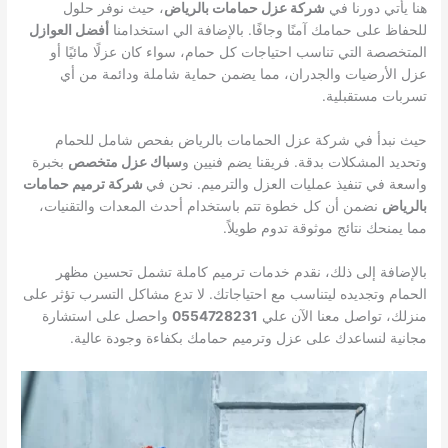
هنا يأتي دورنا في
شركة عزل حمامات بالرياض
، حيث نوفر حلول
للحفاظ على حمامك آمنًا وجافًا. بالإضافة الي استخدامنا
أفضل العوازل
المتخصصة التي تناسب احتياجات كل حمام، سواء كان عزلًا مائيًا أو
عزل الأرضيات والجدران، مما يضمن حماية شاملة ودائمة من أي
تسربات مستقبلية.
حيث نبدأ في شركة عزل الحمامات بالرياض بفحص شامل للحمام
وتحديد المشكلات بدقة. فريقنا يضم فنيين و
سباك عزل متخصص
بخبرة
واسعة في تنفيذ عمليات العزل والترميم. نحن في
شركة ترميم حمامات
بالرياض
نضمن أن كل خطوة تتم باستخدام أحدث المعدات والتقنيات،
مما يمنحك نتائج موثوقة تدوم طويلاً.
بالإضافة إلى ذلك، نقدم خدمات ترميم كاملة تشمل تحسين مظهر
الحمام وتجديده ليتناسب مع احتياجاتك. لا تدع مشاكل التسرب تؤثر على
منزلك، تواصل معنا الآن علي
0554728231
واحصل على استشارة
مجانية لنساعدك على عزل وترميم حمامك بكفاءة وجودة عالية.