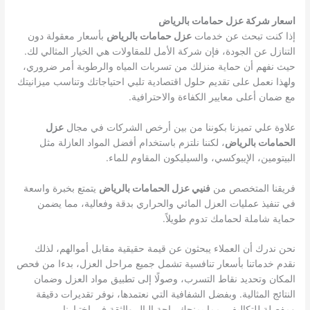
اسعار شركة عزل حمامات بالرياض
إذا كنت تبحث عن خدمات
عزل حمامات بالرياض
بأسعار معقولة دون
التنازل عن الجودة، فإن شركة الأمل للمقاولات هي الخيار المثالي لك.
حيث نفهم أن حماية منزلك من تسربات المياه والرطوبة أمر ضروري،
ولهذا نعمل على تقديم حلول اقتصادية تلبي احتياجاتك وتناسب ميزانيتك
مع ضمان أعلى معايير الكفاءة والاحترافية.
علاوة علي تميزنا بكوننا من بين أرخص الشركات في مجال
عزل
الحمامات بالرياض
، لكننا نلتزم باستخدام أفضل المواد العازلة مثل
البيتومين، الإيبوكسي، والسيليكون المقاوم للماء.
فريقنا المتخصص من
فنيي عزل الحمامات بالرياض
يتمتع بخبرة واسعة
في تنفيذ عمليات العزل المائي والحراري بدقة وفعالية، مما يضمن
حماية شاملة لحمامك تدوم طويلاً.
نحن ندرك أن العملاء يبحثون عن قيمة حقيقية مقابل أموالهم، لذلك
نقدم خدماتنا بأسعار تنافسية تشمل جميع مراحل العزل، بدءا من فحص
المكان وتحديد نقاط التسرب، وصولًا إلى تطبيق مواد العزل وضمان
النتائج المثالية. وبفضل الشفافية التي نعتمدها، نوفر تقديرات دقيقة
ومفصلة للتكاليف، مما يمنحك راحة البال والثقة في اختيارنا.