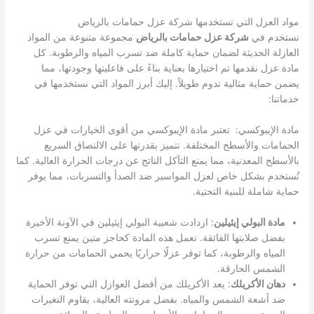
مواد العزل التي تستخدمها شركة عزل حمامات بالرياض
نستخدم في
شركة عزل حمامات بالرياض
مجموعة متنوعة من المواد
العازلة الحديثة لضمان حماية كاملة ضد تسرب المياه والرطوبة. كل
مادة عزل نقدمها تم اختيارها بعناية بناءً على فاعليتها وجودتها، مما
يضمن حماية مثالية تدوم طويلاً. إليك أبرز المواد التي نستخدمها في
خدماتنا:
مادة الإيبوكسي: تعتبر مادة الإيبوكسي من أقوى الخيارات في عزل
الحمامات والأسطح المختلفة. تتميز بقدرتها على الالتصاق السريع
بالأسطح المعدنية، مما يمنع التآكل الناتج عن درجات الحرارة العالية. كما
تُستخدم بشكل خاص لعزل المواسير ضد الصدأ والتسربات، مما يوفر
حماية شاملة للبنية التحتية.
مادة البولي إيثيلين
: ازدادت شعبية البولي إيثيلين في الآونة الأخيرة
بفضل صلابتها الفائقة. تعمل هذه المادة كحاجز متين يمنع تسرب
المياه والرطوبة، كما توفر عزلًا حراريًا يحمي الحمامات من حرارة
الشمس الحارقة.
دهان الأكريلك
: يعد الأكريلك من أفضل العوازل التي توفر الحماية
ضد أشعة الشمس والمياه. بفضل مرونته العالية، يقاوم التغيرات