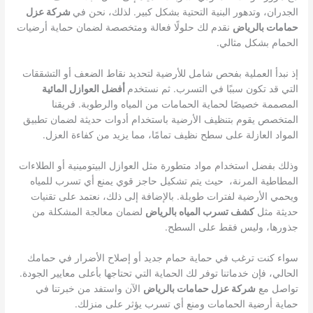
الجدران، وتدهور البنية التحتية بشكل كبير. لذلك، نحن في
شركة عزل
حمامات بالرياض
نقدم لك حلولًا فعالة ومتخصصة لضمان حماية أرضيات
الحمام بشكل مثالي.
إذ نبدأ العملية بفحص شامل للأرضية لتحديد نقاط الضعف أو التشققات
التي قد تكون سببًا في التسرب. ثم نستخدم
أفضل العوازل المائية
المصممة خصيصًا لحماية الحمامات من المياه والرطوبة. فريقنا
المتخصص يقوم بتنظيف الأرضية باستخدام أدوات حديثة لضمان تطبيق
المواد العازلة على سطح نظيف تمامًا، مما يزيد من كفاءة العزل.
وذلك بفضل استخدام مواد متطورة مثل العوازل البيتومينية أو الطلاءات
المطاطية المرنة، حيث يتم تشكيل حاجز قوي يمنع أي تسرب للمياه
ويحمي الأرضية لفترات طويلة. بالإضافة إلى ذلك، نعتمد على تقنيات
حديثة مثل
كشف تسرب المياه بالرياض
لضمان معالجة المشكلة من
جذورها، وليس فقط على السطح.
سواء كنت ترغب في حماية حمام جديد أو إصلاح الأضرار في حمامك
الحالي، فإن خدماتنا توفر لك الحماية التي تحتاجها بأعلى معايير الجودة.
تواصل مع
شركة عزل حمامات بالرياض
الآن واستفد من خبرتنا في
حماية أرضية الحمامات ومنع أي تسرب يؤثر على منزلك.