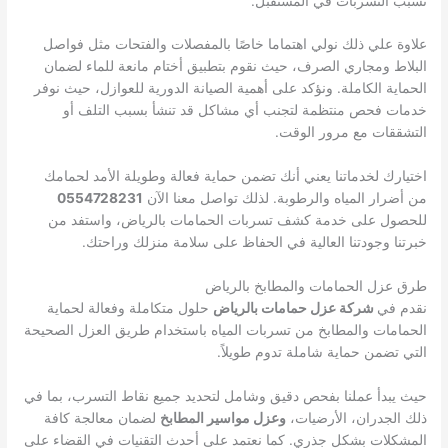
تسبب التسربات في المستقبل.
علاوة علي ذلك نولي اهتماما خاصًا بالمفصلات والفتحات مثل فواصل
البلاط ومجاري الصرف، حيث نقوم بتطبيق أختام مانعة للماء لضمان
الحماية الكاملة. ونؤكد على أهمية الصيانة الدورية للعوازل، حيث نوفر
خدمات فحص منتظمة لتجنب أي مشاكل قد تنشأ بسبب التلف أو
التشققات مع مرور الوقت.
اختيارك لخدماتنا يعني أنك تضمن حماية فعالة وطويلة الأمد لحمامك
من أضرار المياه والرطوبة. لذلك تواصل معنا الآن
0554728231
للحصول على خدمة كشف تسربات الحمامات بالرياض، واستفد من
خبرتنا وجودتنا العالية في الحفاظ على سلامة منزلك وراحتك.
طرق عزل الحمامات والمطابخ بالرياض
نقدم في
شركة عزل حمامات بالرياض
حلول متكاملة وفعالة لحماية
الحمامات والمطابخ من تسربات المياه باستخدام طريق العزل الصحيحة
التي تضمن حماية شاملة تدوم طويلاً.
حيث يبدأ عملنا بفحص دقيق وشامل لتحديد جميع نقاط التسرب، بما في
ذلك الجدران، الأرضيات،
وعزل مواسير المطابخ
لضمان معالجة كافة
المشكلات بشكل جذري. كما نعتمد على أحدث التقنيات في القضاء على