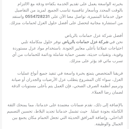
بخبرته الواسعة يعمل على تقديم الخدمة بكفاءة ودقة مع الالتزام
بالوقت المحدد وبأسعار تنافسية تناسب الجميع. لمزيد من التفاصيل
حول خدماتنا المتميزة، تواصل معنا الآن على
0554728231
واستفد
من استشارة مجانية لتحصل على أفضل حلول العزل لحمامات منزلك.
أفضل شركة عزل حمامات بالرياض
نحن في
شركة عزل حمامات بالرياض
نوفر حلول متكاملة تلبي
احتياجات عملائنا بأعلى معايير الجودة. باستخدام مواد عزل مستوردة
وقوية، وتقنيات حديثة، نضمن حماية شاملة ودائمة للحمامات من أي
تسرب مائي قد يؤثر على منزلك.
فريقنا المتخصص يتمتع بخبرة واسعة في تنفيذ جميع أنواع عمليات
العزل، سواء كان المشروع يتطلب عزل الأرضيات والجدران أو صيانة
وترميم أنظمة الصرف الصحي، فإن العمل يتم بأعلى مستويات الدقة
لضمان رضا العملاء.
بالإضافة إلى ذلك، نقدم ضمانات معتمدة على خدماتنا، مما يمنحك الثقة
الكاملة بجودة عملنا. حيث تشمل خدماتنا تجديد البلاط، تحسين التصميم
الداخلي، وإضافة المرافق الحديثة التي تجعل الحمام مكان يجمع بين
الجمال والوظيفة.