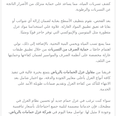
كشف تسربات المياه، مما يساعد على حماية منزلك من الأضرار الناتجة
عن التسربات والرطوبة.
بعد الفحص، نقوم بتنظيف الأسطح بعناية لضمان إزالة أي شوائب أو
بقايا قد تعيق تطبيق المواد العازلة. علاوة علي استخدامنا مواد عزل
متطورة مثل البيتومين والإيبوكسي التي توفر حاجز قويًا ومتينًا.
مما يمنع تسب المياه ويحمي البنية التحتية. بالإضافة إلى ذلك، نولي
اهتمام خاصًا بـ
حماية الصرف من التسربات
من خلال تطبيق طبقات
عازلة مخصصة على أنظمة الصرف والمواسير لضمان كفاءتها وحمايتها
من التلف.
فريقنا من
مقاول عزل الحمامات بالرياض
يتمتع بخبرة عالية في تنفيذ
كافة أنواع العزل بأعلى معايير الجودة والدقة، مع اختبار شامل بعد
الانتهاء للتأكد من كفاءة العزل وتقديم ضمانات طويلة الأمد على
الخدمة.
سواء كنت ترغب في عزل حمام جديد أو تحسين نظام العزل في
مطبخك، فإن خدماتنا مصممة لتلبية جميع احتياجاتك بأسعار تنافسية
وجودة لا مثيل لها. تواصل معنا اليوم في
شركة عزل حمامات بالرياض
،