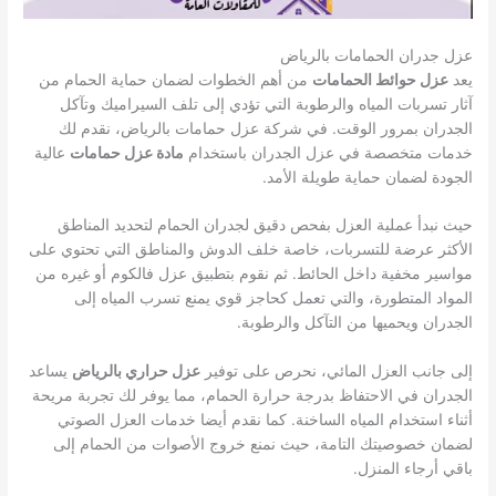
عزل جدران الحمامات بالرياض
يعد
عزل حوائط الحمامات
من أهم الخطوات لضمان حماية الحمام من
آثار تسربات المياه والرطوبة التي تؤدي إلى تلف السيراميك وتآكل
الجدران بمرور الوقت. في شركة عزل حمامات بالرياض، نقدم لك
خدمات متخصصة في عزل الجدران باستخدام
مادة عزل حمامات
عالية
الجودة لضمان حماية طويلة الأمد.
حيث نبدأ عملية العزل بفحص دقيق لجدران الحمام لتحديد المناطق
الأكثر عرضة للتسربات، خاصة خلف الدوش والمناطق التي تحتوي على
مواسير مخفية داخل الحائط. ثم نقوم بتطبيق عزل فالكوم أو غيره من
المواد المتطورة، والتي تعمل كحاجز قوي يمنع تسرب المياه إلى
الجدران ويحميها من التآكل والرطوبة.
إلى جانب العزل المائي، نحرص على توفير
عزل حراري بالرياض
يساعد
الجدران في الاحتفاظ بدرجة حرارة الحمام، مما يوفر لك تجربة مريحة
أثناء استخدام المياه الساخنة. كما نقدم أيضا خدمات العزل الصوتي
لضمان خصوصيتك التامة، حيث نمنع خروج الأصوات من الحمام إلى
باقي أرجاء المنزل.