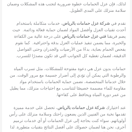
لذلك، فإن عزل الحمامات خطوة ضرورية لتجنب هذه المشكلات وضمان
سلامة منزلك على المدى الطويل.
نقدم في
شركة عزل حمامات بالرياض
، خدمات متكاملة باستخدام
أحدث تقنيات العزل وأفضل المواد لضمان حماية فعالة ودائمة. حيث
يضم فريقنا
فني عزل حمامات بالرياض
على درجة عالية من الكفاءة
والخبرة، مما يضمن تنفيذ عمليات العزل بدقة واحترافية. كما نقوم
بفحص الحمام بعناية، بدءًا من الأرضيات والجدران وحتى الفواصل
الدقيقة، لضمان تغطية كل الجوانب التي قد تكون مصدرًا للتسرب.
حمامات بدون عزل هي دعوة مفتوحة للمشكلات، مثل تسرب المياه
والرطوبة التي يمكن أن تؤدي إلى أضرار جسيمة مع مرور الوقت. من
خلال خدماتنا المتخصصة، نضمن حماية الحمامات باستخدام مواد
مقاومة للماء مصممة خصيصًا لتتناسب مع احتياجات منزلك، مما يطيل
من عمر دورة المياه ويحافظ على كفاءتها.
عند اختيارك
شركة عزل حمامات بالرياض
، تحصل على خدمة مميزة
تقدمها نخبة من الفنيين الذين يضعون راحتك وسلامة منزلك على رأس
أولوياتهم. سواء كنت بحاجة إلى عزل الحمامات أو أي خدمات ترميم
أخرى، نحن هنا لضمان حصولك على أفضل النتائج بتقنيات متطورة. لذا