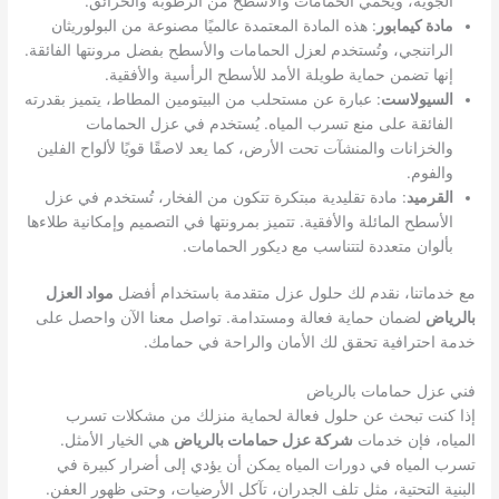
الجوية، ويحمي الحمامات والأسطح من الرطوبة والحرائق.
مادة كيمابور
: هذه المادة المعتمدة عالميًا مصنوعة من البولوريثان
الراتنجي، وتُستخدم لعزل الحمامات والأسطح بفضل مرونتها الفائقة.
إنها تضمن حماية طويلة الأمد للأسطح الرأسية والأفقية.
السيولاست
: عبارة عن مستحلب من البيتومين المطاط، يتميز بقدرته
الفائقة على منع تسرب المياه. يُستخدم في عزل الحمامات
والخزانات والمنشآت تحت الأرض، كما يعد لاصقًا قويًا لألواح الفلين
والفوم.
القرميد
: مادة تقليدية مبتكرة تتكون من الفخار، تُستخدم في عزل
الأسطح المائلة والأفقية. تتميز بمرونتها في التصميم وإمكانية طلاءها
بألوان متعددة لتتناسب مع ديكور الحمامات.
مع خدماتنا، نقدم لك حلول عزل متقدمة باستخدام أفضل
مواد العزل
بالرياض
لضمان حماية فعالة ومستدامة. تواصل معنا الآن واحصل على
خدمة احترافية تحقق لك الأمان والراحة في حمامك.
فني عزل حمامات بالرياض
إذا كنت تبحث عن حلول فعالة لحماية منزلك من مشكلات تسرب
المياه، فإن خدمات
شركة عزل حمامات بالرياض
هي الخيار الأمثل.
تسرب المياه في دورات المياه يمكن أن يؤدي إلى أضرار كبيرة في
البنية التحتية، مثل تلف الجدران، تآكل الأرضيات، وحتى ظهور العفن.