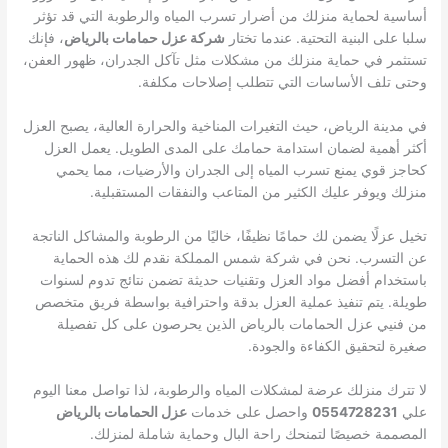
أساسية لحماية منزلك من أضرار تسرب المياه والرطوبة التي قد تؤثر
سلبا على البنية التحتية. عندما تختار
شركة عزل حمامات بالرياض
، فإنك
تستثمر في حماية منزلك من مشكلات مثل تآكل الجدران، ظهور العفن،
وحتى تلف الأساسات التي تتطلب إصلاحات مكلفة.
في مدينة الرياض، حيث التغيرات المناخية والحرارة العالية، يصبح العزل
أكثر أهمية لضمان استدامة حمامك على المدى الطويل. يعمل العزل
كحاجز قوي يمنع تسرب المياه إلى الجدران والأرضيات، مما يحمي
منزلك ويوفر عليك الكثير من المتاعب والنفقات المستقبلية.
تخيل عزلًا يضمن لك حمامًا نظيفًا، خاليًا من الرطوبة والمشاكل الناتجة
عن التسرب. نحن في شركة شمس المملكة نقدم لك هذه الحماية
باستخدام أفضل مواد العزل وتقنيات حديثة تضمن نتائج تدوم لسنوات
طويلة. يتم تنفيذ عملية العزل بدقة واحترافية بواسطة فريق متخصص
من فنيي عزل الحمامات بالرياض الذين يحرصون على كل تفصيلة
صغيرة لتحقيق الكفاءة والجودة.
لا تترك منزلك عرضة لمشكلات المياه والرطوبة، لذا تواصل معنا اليوم
علي
0554728231
واحصل على خدمات
عزل الحمامات بالرياض
المصممة خصيصًا لتمنحك راحة البال وحماية شاملة لمنزلك.