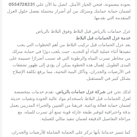
بجودة مضمونة، فنحن الخيار الأمثل. اتصل بنا الآن علي
0554728231
لضمان حماية حمامك ومنزلك من أي أضرار محتملة بفضل حلول العزل
المتقدمة التي نقدمها.
عزل حمامات بالرياض قبل البلاط وفوق البلاط بالرياض
خدمة عزل الحمامات قبل البلاط
يعد عزل الحمامات قبل تركيب البلاط من أهم الخطوات التي يجب
تنفيذها أثناء عملية البناء أو التجديد، حيث يلعب دورًا في حماية منزلك
من مخاطر تسرب المياه والرطوبة التي قد تسبب أضرارًا جسيمة على
المدى الطويل. إهمال هذه الخطوة يمكن أن يؤدي إلى ظهور تشققات
في الأرضيات والجدران، وتآكل البنية التحتية، مما يرفع تكلفة الإصلاح
بشكل كبير في المستقبل.
لذلك نحن في
شركة عزل حمامات بالرياض
، نقدم خدمات متخصصة
لعزل الحمامات قبل البلاط باستخدام مواد عالية الجودة وتقنيات حديثة
لضمان حماية فعالة ودائمة. فريقنا من الفنيين والخبراء المدربين يعمل
بدقة واحترافية لتوفير طبقة عازلة قوية تمنع أي تسرب للمياه، مع
مراعاة التفاصيل الدقيقة لضمان تنفيذ مثالي للعملية.
كما تتميز خدماتنا بأنها تركز على الحماية الشاملة للأرضيات والجدران،