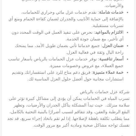
والأرضيات.
خدمات شاملة
: نقدم خدمات عزل مائي وحراري للحمامات،
بالإضافة إلى حماية الأنابيب والجدران لضمان كفاءة الحمام ومنع أي
تسربات مستقبلية.
ا
لالتزام بالمواعيد
: نحرص على تنفيذ العمل في الوقت المحدد دون
أي تأخير، مع ضمان جودة الخدمة.
ضمان العزل
: جميع خدماتنا تأتي بضمان طويل الأمد، مما يمنحك
راحة البال وثقة في فعالية العزل.
أسعار تنافسية
: نوفر خدمات عزل الحمامات بالرياض بأسعار تناسب
جميع العملاء، مع عروض وخصومات مميزة.
خمة عملاء متميزة
: فريق دعم متاح للرد على استفساراتك وتقديم
استشارات مجانية حول أفضل حلول العزل المناسبة لك.
شركة عزل حمامات بالرياض
تسرب المياه في الحمامات يمكن أن يؤدي إلى مشاكل كبيرة تؤثر على
سلامة منزلك. حيث تبدأ المشكلة بتآكل الجدران والأرضيات، وتظهر
البقع الرطبة والعفن، وقد تتفاقم لتسبب أضرارًا بالبنية التحتية بالكامل،
مما يتطلب تكلفة باهظة لإصلاحها. إذا لم تقم باتخاذ إجراء سريع، قد تجد
نفسك تواجه مشاكل صحية ومادية أكبر مع مرور الوقت.