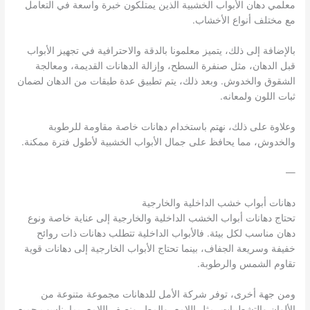
معلمي دهان الأبواب الخشبية الذين يمتلكون خبرة واسعة في التعامل
مع مختلف أنواع الأخشاب.
بالإضافة إلى ذلك، يتميز معلمونا بالدقة والاحترافية في تجهيز الأبواب
قبل الدهان، مثل صنفرة السطح، وإزالة الدهانات القديمة، ومعالجة
الشقوق والخدوش. وبعد ذلك، يتم تطبيق عدة طبقات من الدهان لضمان
ثبات اللون ولمعانه.
وعلاوة على ذلك، نهتم باستخدام دهانات خاصة مقاومة للرطوبة
والخدوش، مما يحافظ على جمال الأبواب الخشبية لأطول فترة ممكنة.
—
دهانات أبواب خشب الداخلية والخارجية
تحتاج دهانات أبواب الخشب الداخلية والخارجية إلى عناية خاصة ونوع
دهان مناسب لكل بيئة. فالأبواب الداخلية تتطلب دهانات ذات روائح
خفيفة وسريعة الجفاف، بينما تحتاج الأبواب الخارجية إلى دهانات قوية
تقاوم الشمس والرطوبة.
ومن جهة أخرى، توفر شركة الأمل للدهانات مجموعة متنوعة من
الألوان والتشطيبات، مثل اللامع، والمط، ونصف اللامع، بما يناسب جميع